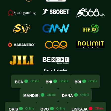
Bank Transfer
.....
Online
.....
Online
.....
Online
BCA
BNI
BRI
.....
Online
.....
Online
MANDIRI
DANA
.....
Online
.....
Online
.....
Offline
QRIS
OVO
LINKAJA