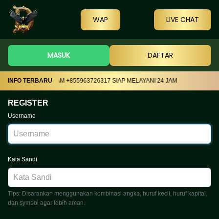
WAP
LIVE CHAT
MASUK
DAFTAR
317 DAN TELEGRAM +855963726317 SIAP MELAYANI 24 JAM
INFO TERBARU
REGISTER
Username
Kata Sandi
Tips: Disarankan menggunakan kombinasi angka, huruf kecil, huruf kapital,
dan symbol agar lebih aman.