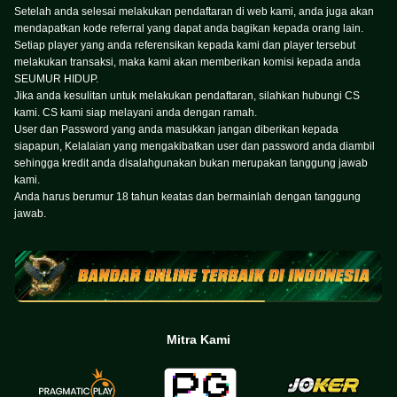
Setelah anda selesai melakukan pendaftaran di web kami, anda juga akan
mendapatkan kode referral yang dapat anda bagikan kepada orang lain.
Setiap player yang anda referensikan kepada kami dan player tersebut
melakukan transaksi, maka kami akan memberikan komisi kepada anda
SEUMUR HIDUP.
Jika anda kesulitan untuk melakukan pendaftaran, silahkan hubungi CS
kami. CS kami siap melayani anda dengan ramah.
User dan Password yang anda masukkan jangan diberikan kepada
siapapun, Kelalaian yang mengakibatkan user dan password anda diambil
sehingga kredit anda disalahgunakan bukan merupakan tanggung jawab
kami.
Anda harus berumur 18 tahun keatas dan bermainlah dengan tanggung
jawab.
Mitra Kami